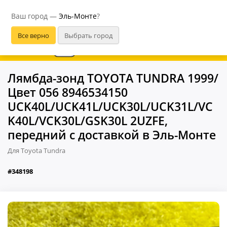
Эль-Монте
Ваш город —
Эль-Монте
?
В приложении удобнее
Лямбда-зонд TOYOTA TUNDRA 1999/
Цвет 056 8946534150
UCK40L/UCK41L/UCK30L/UCK31L/VC
K40L/VCK30L/GSK30L 2UZFE,
передний с доставкой в Эль-Монте
Для Toyota Tundra
#348198