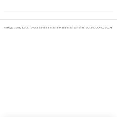
лямбда-зонд
,
5243
,
Toyota
,
89465-34150
,
8946534150
,
z348198
,
UCK30
,
UCK40
,
2UZFE