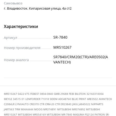
Самовывоз
г. Владивосток. Кипарисовая улица, 4а ст2
Характеристики
SR-7840
Артикул
MR510267
Номер производителя
SR7840/CRM20(CTR)/ARE0502(A
Номер аналога
VANTECH)
MR510267 0422-V75 FEBEST 0804-0840 GMB 29688 FEBI BILSTEIN 32160310004
MEYLE 34515 01 LEMFORDER 71018 SIDEM ADC48760 BLUE PRINT ARE0502 AVANTECH
C2084LR LYNXAUTO CR0370 CTR CRM-20 CTR ER23840 JIKIU J4845022 NIPPARTS
JAR7563 TRW MIAX4444 MOOG MR374891 MITSUBISHI MR374892 MITSUBISHI
MR510267 MITSUBISHI MR554169 MITSUBISHI MR-7840 MASUMA PS2124 PATRON SR-