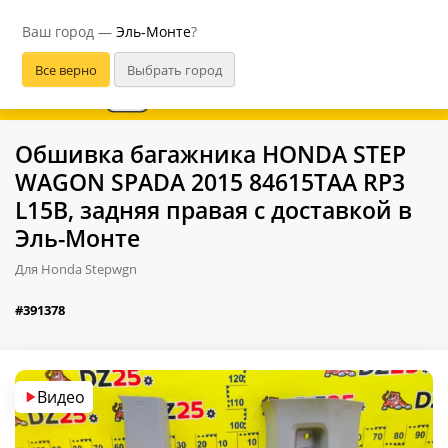
Эль-Монте
Ваш город —
Эль-Монте
?
В приложении удобнее
Обшивка багажника HONDA STEP
WAGON SPADA 2015 84615TAA RP3
L15B, задняя правая с доставкой в
Эль-Монте
Для Honda Stepwgn
#391378
Видео