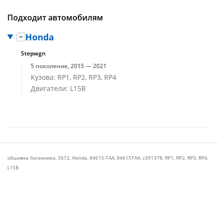
Подходит автомобилям
Honda
Stepwgn
5 поколение, 2015 — 2021
Кузова: RP1, RP2, RP3, RP4
Двигатели: L15B
обшивка багажника
,
5672
,
Honda
,
84615-TAA
,
84615TAA
,
z391378
,
RP1
,
RP2
,
RP3
,
RP4
,
L15B