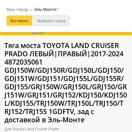
Эль-Монте
Ваш город —
Эль-Монте
?
В приложении удобнее
Тяга моста TOYOTA LAND CRUISER
PRADO ЛЕВЫЙ|ПРАВЫЙ|2017-2024
4872035061
GDJ150W/GDJ150R/GDJ150L/GDJ150/
GDJ151W/GDJ151/GDJ155L/GDJ155R/
GDJ155/GRJ150W/GRJ150L/GRJ150/GR
J151W/GRJ151/GRJ152/KDJ150/KDJ150
L/KDJ155/TRJ150W/TRJ150L/TRJ150/T
RJ152/TRJ155 1GDFTV, зад с
доставкой в Эль-Монте
Для Toyota Land Cruiser Prado