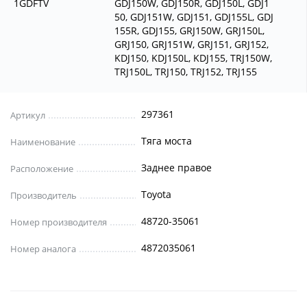
1GDFTV
GDJ150W, GDJ150R, GDJ150L, GDJ1
50, GDJ151W, GDJ151, GDJ155L, GDJ
155R, GDJ155, GRJ150W, GRJ150L,
GRJ150, GRJ151W, GRJ151, GRJ152,
KDJ150, KDJ150L, KDJ155, TRJ150W,
TRJ150L, TRJ150, TRJ152, TRJ155
297361
Артикул
Тяга моста
Наименование
Заднее правое
Расположение
Toyota
Производитель
48720-35061
Номер производителя
4872035061
Номер аналога