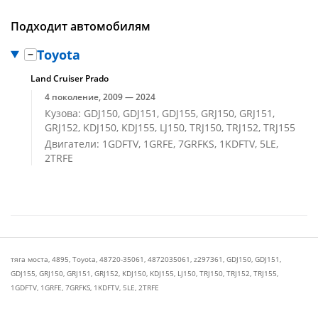
Подходит автомобилям
Toyota
Land Cruiser Prado
4 поколение, 2009 — 2024
Кузова: GDJ150, GDJ151, GDJ155, GRJ150, GRJ151,
GRJ152, KDJ150, KDJ155, LJ150, TRJ150, TRJ152, TRJ155
Двигатели: 1GDFTV, 1GRFE, 7GRFKS, 1KDFTV, 5LE,
2TRFE
тяга моста
,
4895
,
Toyota
,
48720-35061
,
4872035061
,
z297361
,
GDJ150
,
GDJ151
,
GDJ155
,
GRJ150
,
GRJ151
,
GRJ152
,
KDJ150
,
KDJ155
,
LJ150
,
TRJ150
,
TRJ152
,
TRJ155
,
1GDFTV
,
1GRFE
,
7GRFKS
,
1KDFTV
,
5LE
,
2TRFE