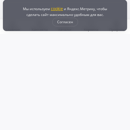
Контрактный
В наличии
cookie
Мы используем
и Яндекс.Метрику, чтобы
сделать сайт максимально удобным для вас.
В корзину
Согласен
Главная
Контакты
Каталог
Корзина
Профиль
1 000 ₽
1 030 ₽
- 3%
ФИНАЛЬНАЯ ЦЕНА
Лямбда-зонд Honda
+30
Бонусов
Снято с HONDA FIT (2015)
Контрактный
В наличии
В корзину
ФИНАЛЬНАЯ ЦЕНА
Лямбда-зонд Land Rover