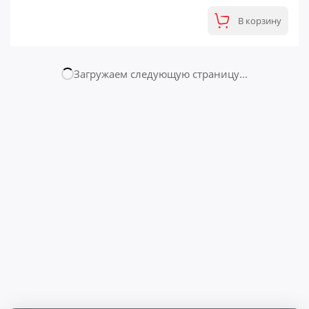
В корзину
Страница № 2
ФИНАЛЬНАЯ ЦЕНА
Лямбда-зонд Land Rover
Снято с Land Rover RANGE ROVER (2005)
3 600 ₽
4 120 ₽
- 13%
+108
Бонусов