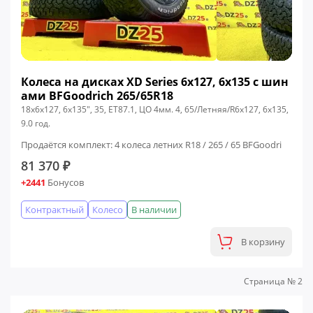
Колеса на дисках XD Series 6x127, 6x135 c шин
ами BFGoodrich 265/65R18
18x6x127, 6x135", 35, ЕТ87.1, ЦО 4мм. 4, 65/Летняя/R6x127, 6x135,
9.0 год.
Продаётся комплект: 4 колеса летних R18 / 265 / 65 BFGoodri
81 370 ₽
+2441
Бонусов
Контрактный
Колесо
В наличии
В корзину
Страница № 2