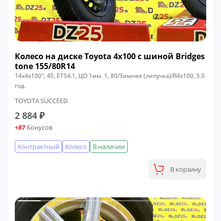
Колесо на диске Toyota 4x100 c шиной Bridges
tone 155/80R14
14x4x100", 45, ЕТ54.1, ЦО 1мм. 1, 80/Зимняя (липучка)/R4x100, 5.0
год.
TOYOTA SUCCEED
2 884 ₽
+87
Бонусов
Контрактный
Колесо
В наличии
В корзину