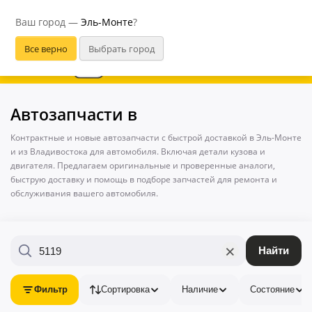
Эль-Монте
Ваш город —
Эль-Монте
?
В приложении удобнее
Автозапчасти в
Контрактные и новые автозапчасти с быстрой доставкой в Эль-Монте
и из Владивостока для автомобиля. Включая детали кузова и
двигателя. Предлагаем оригинальные и проверенные аналоги,
быструю доставку и помощь в подборе запчастей для ремонта и
обслуживания вашего автомобиля.
×
Найти
Фильтр
Сортировка
Наличие
Состояние