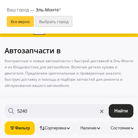
Эль-Монте
Ваш город —
Эль-Монте
?
В приложении удобнее
Автозапчасти в
Контрактные и новые автозапчасти с быстрой доставкой в Эль-Монте
и из Владивостока для автомобиля. Включая детали кузова и
двигателя. Предлагаем оригинальные и проверенные аналоги,
быструю доставку и помощь в подборе запчастей для ремонта и
обслуживания вашего автомобиля.
×
Найти
Фильтр
Сортировка
Наличие
Состояние