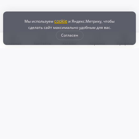
cookie
Мы используем
и Яндекс.Метрику, чтобы
сделать сайт максимально удобным для вас.
Согласен
Главная
Контакты
Каталог
Корзина
Профиль
Бонусная программа
Доставка и самовывоз
Оплата
Рассрочка и кредит
Возврат
Политикой конфиденциальности
Пользовательское соглашение
Наш магазин
© 2024 DZ25.RU | Дискаунтер автозапчастей