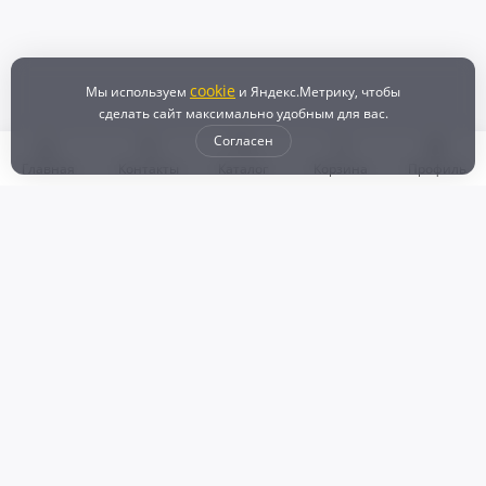
ВСЕ ЗАПЧАСТИ СНЯТЫ С АВТО НА ПОСЛЕДЕМ ФОТО АВТО БЕЗ
ПРОБЕГА
9 100 ₽
10 300 ₽
- 12%
cookie
Мы используем
и Яндекс.Метрику, чтобы
+273
Бонусов
сделать сайт максимально удобным для вас.
Согласен
Контрактный
В наличии
Главная
Контакты
Каталог
Корзина
Профиль
В корзину
ФИНАЛЬНАЯ ЦЕНА
Блок управления двс Toyota
Снято с TOYOTA TUNDRA (1999)
ВСЕ ЗАПЧАСТИ СНЯТЫ С АВТО НА ПОСЛЕДЕМ ФОТО АВТО БЕЗ
ПРОБЕГА
7 700 ₽
8 961 ₽
- 14%
+231
Бонусов