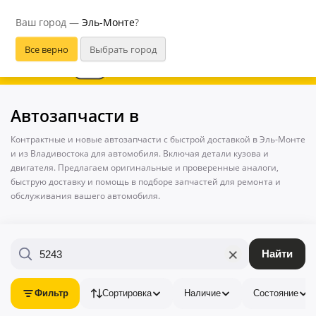
Эль-Монте
Ваш город —
Эль-Монте
?
В приложении удобнее
Автозапчасти в
Контрактные и новые автозапчасти с быстрой доставкой в Эль-Монте
и из Владивостока для автомобиля. Включая детали кузова и
двигателя. Предлагаем оригинальные и проверенные аналоги,
быструю доставку и помощь в подборе запчастей для ремонта и
обслуживания вашего автомобиля.
×
Найти
Фильтр
Сортировка
Наличие
Состояние