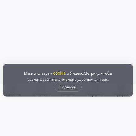
17 000 ₽
Дверь боковая Honda
+510
Бонусов
Снято с HONDA VEZEL (2015)
Контрактный
В наличии
Не большие царапины
В корзину
cookie
Мы используем
и Яндекс.Метрику, чтобы
сделать сайт максимально удобным для вас.
18 000 ₽
Согласен
Дверь боковая Honda
+540
Бонусов
Главная
Контакты
Каталог
Корзина
Профиль
Снято с HONDA VEZEL (2015)
Контрактный
В наличии