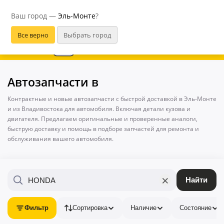
Эль-Монте
Ваш город —
Эль-Монте
?
В приложении удобнее
Автозапчасти в
Контрактные и новые автозапчасти с быстрой доставкой в Эль-Монте
и из Владивостока для автомобиля. Включая детали кузова и
двигателя. Предлагаем оригинальные и проверенные аналоги,
быструю доставку и помощь в подборе запчастей для ремонта и
обслуживания вашего автомобиля.
×
Найти
Фильтр
Сортировка
Наличие
Состояние