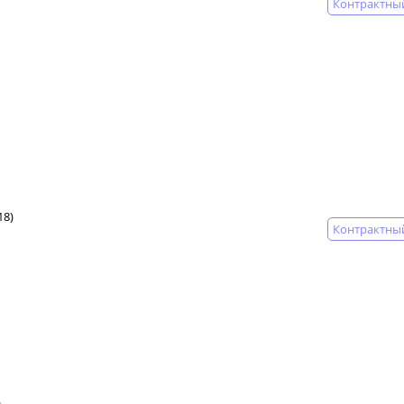
Контрактны
18)
Контрактны
n