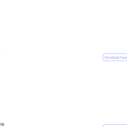
)
Контрактны
18)