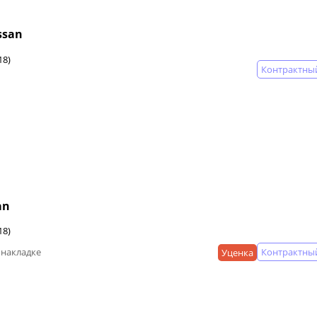
ssan
18)
Контрактны
an
18)
Контрактны
 накладке
Уценка