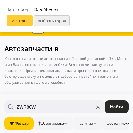
Эль-Монте
Ваш город —
Эль-Монте
?
В приложении удобнее
Автозапчасти в
Контрактные и новые автозапчасти с быстрой доставкой в Эль-Монте
и из Владивостока для автомобиля. Включая детали кузова и
двигателя. Предлагаем оригинальные и проверенные аналоги,
быструю доставку и помощь в подборе запчастей для ремонта и
обслуживания вашего автомобиля.
×
Найти
Фильтр
Сортировка
Наличие
Состояние