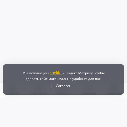
1 100 ₽
Защита бампера Toyota
+33
Бонусов
Снято с TOYOTA ESQUIRE (2015)
Контрактный
В наличии
В корзину
cookie
Мы используем
и Яндекс.Метрику, чтобы
сделать сайт максимально удобным для вас.
1 100 ₽
Согласен
Защита бампера Toyota
+33
Бонусов
Главная
Контакты
Каталог
Корзина
Профиль
Снято с TOYOTA ESQUIRE (2015)
Контрактный
В наличии