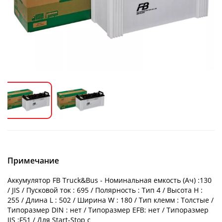
Примечание
Аккумулятор FB Truck&Bus - Номинальная емкость (Ач) :130
/ JIS / Пусковой ток : 695 / Полярность : Тип 4 / Высота H :
255 / Длина L : 502 / Ширина W : 180 / Тип клемм : Толстые /
Типоразмер DIN : нет / Типоразмер EFB: нет / Типоразмер
JIS :F51 / Для Start-Stop с