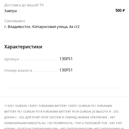
Доставка до вашей ТК
Завтра
500 ₽
Самовывоз
г. Владивосток. Кипарисовая улица, 4а ст2
Характеристики
130F51
Артикул
130F51
Номер аналога
115F51 OURSUN 130F51 FURUKAWA BATTERY 150F51 OURSUN F51 FURUKAWA
BATTERY F51 OURSUN F51R FURUKAWA BATTERY F51R OURSUN JIS ВЫСОТА H : 255
ДЛИНА L : 502 ДЛЯ START-STOP СИСТЕМ И ГИБРИД НИЖНЕЕ КРЕПЛЕНИЕ : НЕТ
НОМИНАЛЬНАЯ ЕМКОСТЬ АЧ :130 ПОЛЯРНОСТЬ : ТИП 4 ПУСКОВОЙ ТОК : 695 ТИП
КЛЕММ : ТОЛСТЫЕ ТИПОРАЗМЕР DIN : НЕТ ТИПОРАЗМЕР EFB: НЕТ ТИПОРАЗМЕР JIS