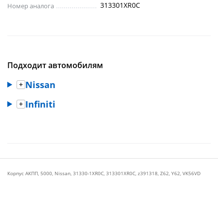
313301XR0C
Номер аналога
Подходит автомобилям
Nissan
Infiniti
Корпус АКПП
,
5000
,
Nissan
,
31330-1XR0C
,
313301XR0C
,
z391318
,
Z62
,
Y62
,
VK56VD