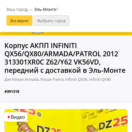
Эль-Монте
Ваш город —
Эль-Монте
?
В приложении удобнее
Корпус АКПП INFINITI
QX56/QX80/ARMADA/PATROL 2012
313301XR0C Z62/Y62 VK56VD,
передний с доставкой в Эль-Монте
Для Nissan Armada, Nissan Patrol, Infiniti QX56, Infiniti QX80
#391318
Видео