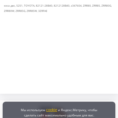
коса двс
,
5251
,
TOYOTA
,
82121-28B40
,
8212128B40
,
z347604
,
ZRR80
,
ZRR85
,
ZRR80G
,
ZRR80W
,
ZRR85G
,
ZRR85W
,
3ZRFAE
cookie
Мы используем
и Яндекс.Метрику, чтобы
сделать сайт максимально удобным для вас.