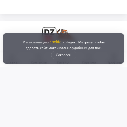
cookie
Мы используем
и Яндекс.Метрику, чтобы
сделать сайт максимально удобным для вас.
Согласен
Главная
Контакты
Каталог
Корзина
Профиль
Бонусная программа
Доставка и самовывоз
Оплата
Рассрочка и кредит
Возврат
Политикой конфиденциальности
Пользовательское соглашение
Наш магазин
© 2024 DZ25.RU | Дискаунтер автозапчастей
ИП Агафонов Валерий
ИНН:
ОГРНИП:
Валерьевич
254007783330
318253600009769