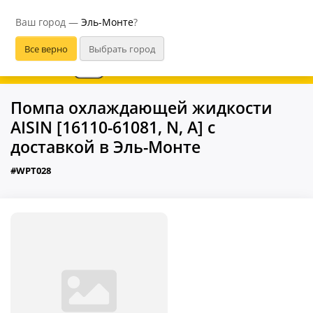
Эль-Монте
Ваш город —
Эль-Монте
?
В приложении удобнее
Помпа охлаждающей жидкости
AISIN [16110-61081, N, A] с
доставкой в Эль-Монте
#WPT028