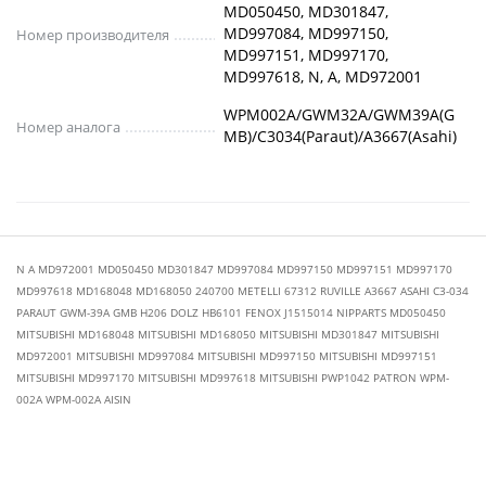
MD050450, MD301847,
MD997084, MD997150,
Номер производителя
MD997151, MD997170,
MD997618, N, A, MD972001
WPM002A/GWM32A/GWM39A(G
Номер аналога
MB)/C3034(Paraut)/A3667(Asahi)
N A MD972001 MD050450 MD301847 MD997084 MD997150 MD997151 MD997170
MD997618 MD168048 MD168050 240700 METELLI 67312 RUVILLE A3667 ASAHI C3-034
PARAUT GWM-39A GMB H206 DOLZ HB6101 FENOX J1515014 NIPPARTS MD050450
MITSUBISHI MD168048 MITSUBISHI MD168050 MITSUBISHI MD301847 MITSUBISHI
MD972001 MITSUBISHI MD997084 MITSUBISHI MD997150 MITSUBISHI MD997151
MITSUBISHI MD997170 MITSUBISHI MD997618 MITSUBISHI PWP1042 PATRON WPM-
002A WPM-002A AISIN