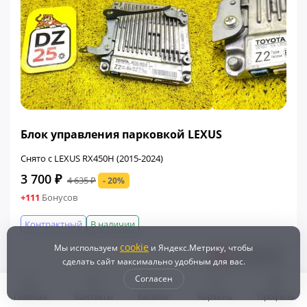
ФИНАЛЬНАЯ ЦЕНА
Блок управления парковкой LEXUS
Снято с LEXUS RX450H (2015-2024)
3 700 ₽
4 635 ₽
- 20%
+111
Бонусов
Контрактный
В наличии
cookie
Мы используем
и Яндекс.Метрику, чтобы
В корзину
сделать сайт максимально удобным для вас.
Согласен
Главная
Контакты
Каталог
Корзина
Профиль