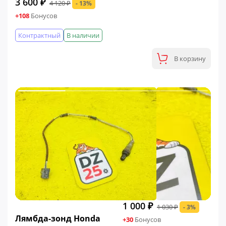
3 600 ₽
4 120 ₽
- 13%
+108
Бонусов
Контрактный
В наличии
В корзину
1 000 ₽
1 030 ₽
- 3%
ФИНАЛЬНАЯ ЦЕНА
Лямбда-зонд Honda
+30
Бонусов