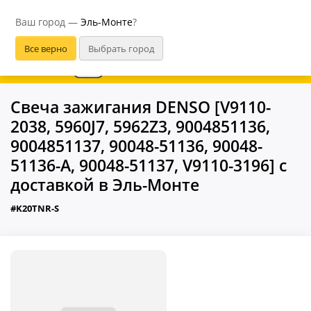
Эль-Монте
Ваш город —
Эль-Монте
?
В приложении удобнее
Свеча зажигания DENSO [V9110-
2038, 5960J7, 5962Z3, 9004851136,
9004851137, 90048-51136, 90048-
51136-A, 90048-51137, V9110-3196] с
доставкой в Эль-Монте
#K20TNR-S