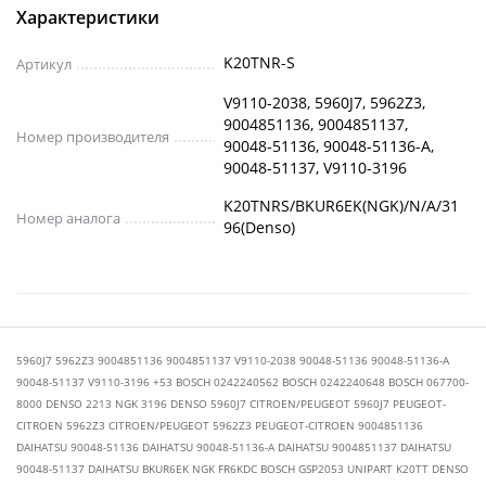
Характеристики
K20TNR-S
Артикул
V9110-2038, 5960J7, 5962Z3,
9004851136, 9004851137,
Номер производителя
90048-51136, 90048-51136-A,
90048-51137, V9110-3196
K20TNRS/BKUR6EK(NGK)/N/A/31
Номер аналога
96(Denso)
5960J7 5962Z3 9004851136 9004851137 V9110-2038 90048-51136 90048-51136-A
90048-51137 V9110-3196 +53 BOSCH 0242240562 BOSCH 0242240648 BOSCH 067700-
8000 DENSO 2213 NGK 3196 DENSO 5960J7 CITROEN/PEUGEOT 5960J7 PEUGEOT-
CITROEN 5962Z3 CITROEN/PEUGEOT 5962Z3 PEUGEOT-CITROEN 9004851136
DAIHATSU 90048-51136 DAIHATSU 90048-51136-A DAIHATSU 9004851137 DAIHATSU
90048-51137 DAIHATSU BKUR6EK NGK FR6KDC BOSCH GSP2053 UNIPART K20TT DENSO