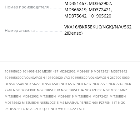
MD351467, MD362902,
Номер производителя
MD366819, MD372421,
MD375642, 101905620
VKA16/BKR5EKUC(NGK)/N/A/562
Номер аналога
2(Denso)
101905620 101-905-620 MD351467 MD362902 MD366819 MD372421 MD375642
101905600C VOLKSWAGEN 101905620 VAG 101905620 VOLKSWAGEN 267700-5030
DENSO 5548 NGK 5622 DENSO 6503 NGK 6537 NGK 6737 NGK 7273 NGK 7742 NGK
7748 NGK BKR5EKUC NGK BKR5EKUD NGK BKR5ETUA NGK IZFR5C NGK MD351467
MITSUBISHI MD362902 MITSUBISHI MD366819 MITSUBISHI MD372421 MITSUBISHI
MD375642 MITSUBISHI NK5RLDCS15 MS-MARSHAL PZFR5C NGK PZFR5N-11T NGK
PZFR5N-11TG NGK PZFR5Q-11 NGK V9110-5622 TACTI