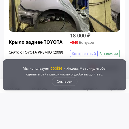
18 000 ₽
Крыло заднее TOYOTA
+540
Бонусов
Снято с TOYOTA PREMIO (2009)
Контрактный
В наличии
В корзину
cookie
Мы используем
и Яндекс.Метрику, чтобы
сделать сайт максимально удобным для вас.
Согласен
Главная
Контакты
Каталог
Корзина
Профиль