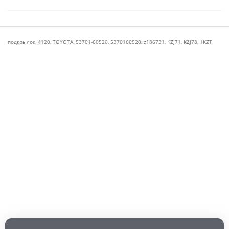
подкрылок
,
4120
,
TOYOTA
,
53701-60520
,
5370160520
,
z186731
,
KZJ71
,
KZJ78
,
1KZT