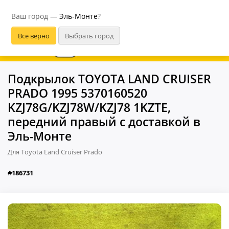
Эль-Монте
Ваш город —
Эль-Монте
?
В приложении удобнее
Подкрылок TOYOTA LAND CRUISER
PRADO 1995 5370160520
KZJ78G/KZJ78W/KZJ78 1KZTE,
передний правый с доставкой в
Эль-Монте
Для Toyota Land Cruiser Prado
#186731