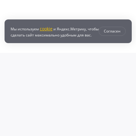
cookie
Мы используем
и Яндекс.Метрику, чтобы
Согласен
сделать сайт максимально удобным для вас.
втозапчастей с доставкой по всей России - любые детали на DZ25.RU
даже автозапчастей и автотоваров для вашего автомобиля, найдите луч
, объему двигателя и еще более 10 параметров. Поиск по ВИН (VIN), онл
афонов Валерий Валерьевич"