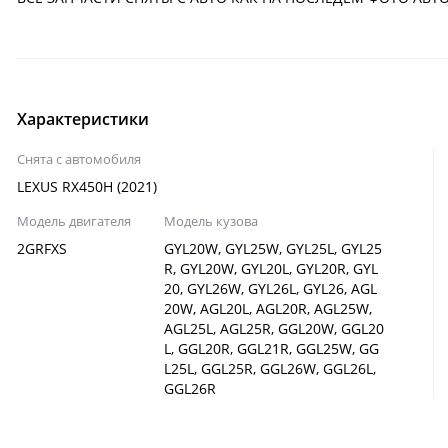
Характеристики
Снята с автомобиля
LEXUS RX450H (2021)
Модель двигателя
Модель кузова
2GRFXS
GYL20W, GYL25W, GYL25L, GYL25
R, GYL20W, GYL20L, GYL20R, GYL
20, GYL26W, GYL26L, GYL26, AGL
20W, AGL20L, AGL20R, AGL25W,
AGL25L, AGL25R, GGL20W, GGL20
L, GGL20R, GGL21R, GGL25W, GG
L25L, GGL25R, GGL26W, GGL26L,
GGL26R