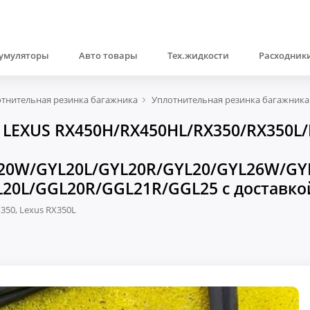
умуляторы
Авто товары
Тех.жидкости
Расходники
тнительная резинка багажника
Уплотнительная резинка багажника
LEXUS RX450H/RX450HL/RX350/RX350L/R
20W/GYL20L/GYL20R/GYL20/GYL26W/GYL
0L/GGL20R/GGL21R/GGL25 с доставко
X350, Lexus RX350L