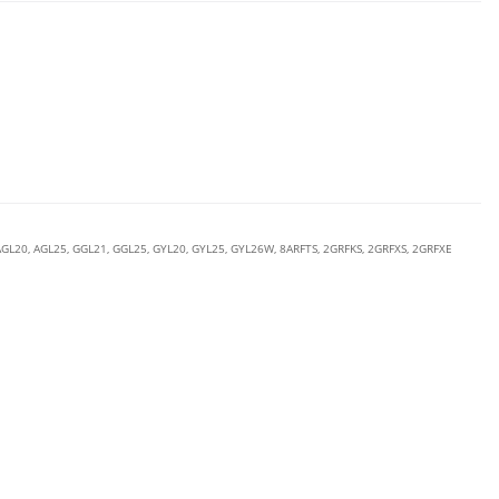
AGL20
,
AGL25
,
GGL21
,
GGL25
,
GYL20
,
GYL25
,
GYL26W
,
8ARFTS
,
2GRFKS
,
2GRFXS
,
2GRFXE