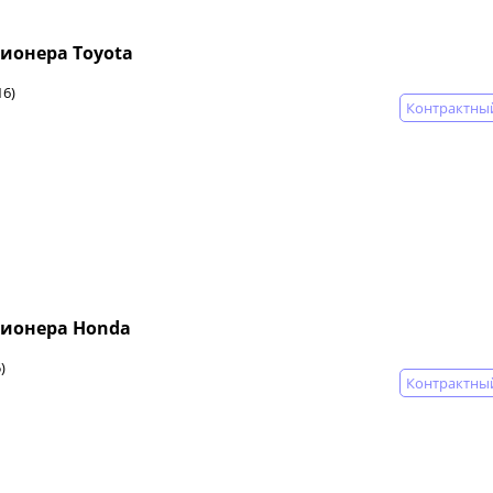
ионера Toyota
16)
Контрактны
ионера Honda
)
Контрактны