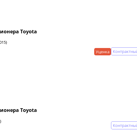
ионера Toyota
015)
Контрактны
Уценка
ионера Toyota
)
Контрактны