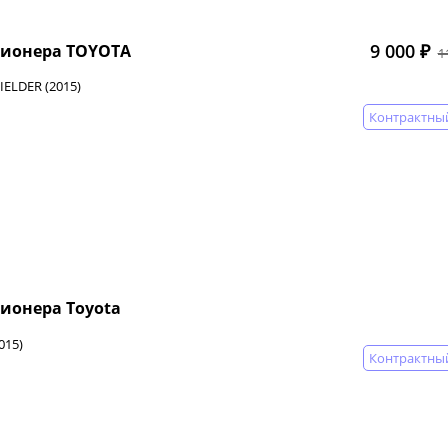
9 000 ₽
ционера TOYOTA
1
ELDER (2015)
Контрактны
ионера Toyota
015)
Контрактны