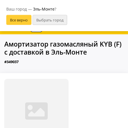
Эль-Монте
Ваш город —
Эль-Монте
?
В приложении удобнее
Амортизатор газомасляный KYB (F)
с доставкой в Эль-Монте
#349037