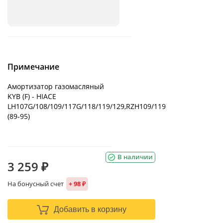
Примечание
Амортизатор газомасляный
KYB (F) - HIACE
LH107G/108/109/117G/118/119/129,RZH109/119
(89-95)
В наличии
3 259 ₽
На бонусный счет
+ 98 ₽
Добавить в корзину