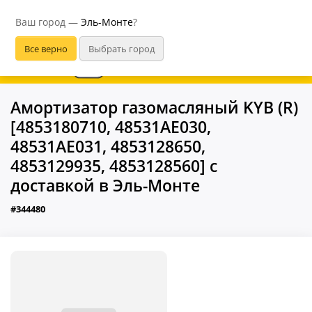
Эль-Монте
Ваш город —
Эль-Монте
?
В приложении удобнее
Амортизатор газомасляный KYB (R)
[4853180710, 48531AE030,
48531AE031, 4853128650,
4853129935, 4853128560] с
доставкой в Эль-Монте
#344480