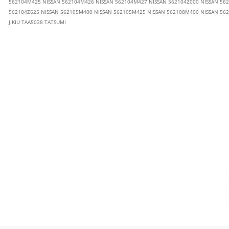
562104M425 NISSAN 562104M426 NISSAN 562104M427 NISSAN 562104Z000 NISSAN 562
562104Z625 NISSAN 562105M400 NISSAN 562105M425 NISSAN 562108M400 NISSAN 562
JIKIU TAA5038 TATSUMI