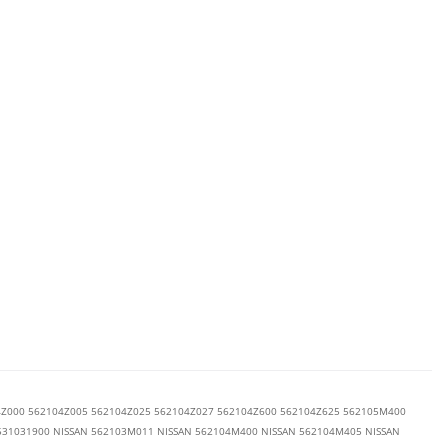
000 562104Z005 562104Z025 562104Z027 562104Z600 562104Z625 562105M400
31031900 NISSAN 562103M011 NISSAN 562104M400 NISSAN 562104M405 NISSAN