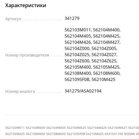
Характеристики
341279
Артикул
562103M011, 562104M400,
562104M405, 562104M425,
562104M426, 562104M427,
562104Z000, 562104Z005,
562104Z025, 562104Z027,
Номер производителя
562104Z600, 562104Z625,
562105M400, 562105M425,
562108M400, 562108M600,
5621095F0B, 56210M425
341279/ASA02194
Номер аналога
562103M011 562104M400 562104M405 562104M425 562104M426 562104M427 562104Z
562105M425 562108M400 562108M600 5621095F0B 56210M425 4531031700 NISSAN 45