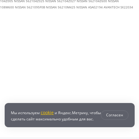
104Z005 NISSAN 562104Z025 NISSAN 562104Z027 NISSAN 562104Z600 NISSAN
108M600 NISSAN 5621095F0B NISSAN 56210M425 NISSAN ASA02194 AVANTECH SX22034
cookie
Мы используем
и Яндекс.Метрику, чтобы
Согласен
сделать сайт максимально удобным для вас.