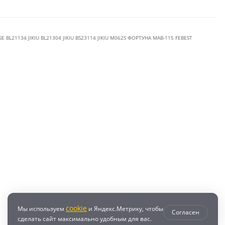
BL21134 JIKIU BL21304 JIKIU BS23114 JIKIU M062S ФОРТУНА MAB-115 FEBEST
cookie
Мы используем
и Яндекс.Метрику, чтобы
Согласен
сделать сайт максимально удобным для вас.