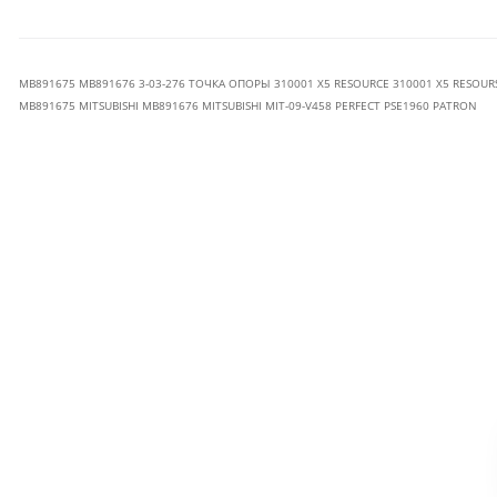
MB891675 MB891676 3-03-276 ТОЧКА ОПОРЫ 310001 X5 RESOURCE 310001 Х5 RESOURSE 
MB891675 MITSUBISHI MB891676 MITSUBISHI MIT-09-V458 PERFECT PSE1960 PATRON