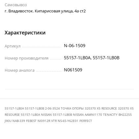
Самовывоз
г. Владивосток. Кипарисовая улица, 4а ст2
Характеристики
N-06-1509
Артикул
55157-1LB0A, 55157-1LB0B
Номер производителя
N061509
Номер аналога
55157-1LB0A 55157-1LB0B 2-06-3524 ТОЧКА ОПОРЫ 320370 X5 RESOURCE 320370 Х5
RESOURSE 55157-1LB0A NISSAN 55157-1LB0B NISSAN AAMNI1170 TENACITY BH22255
JIKIU NAB-339 FEBEST NI0912R VTR NS-65-Y62E01 PERFECT