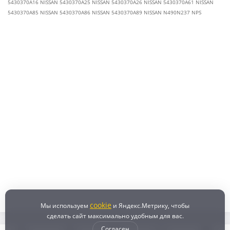
5430370A16 NISSAN 5430370A25 NISSAN 5430370A26 NISSAN 5430370A61 NISSAN
5430370A85 NISSAN 5430370A86 NISSAN 5430370A89 NISSAN N490N237 NPS
cookie
Мы используем
и Яндекс.Метрику, чтобы
сделать сайт максимально удобным для вас.
Согласен