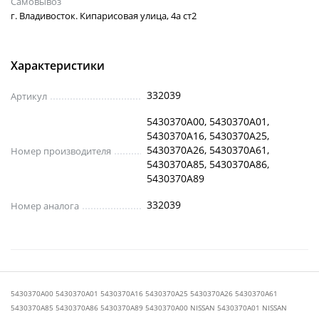
Самовывоз
г. Владивосток. Кипарисовая улица, 4а ст2
Характеристики
332039
Артикул
5430370A00, 5430370A01,
5430370A16, 5430370A25,
5430370A26, 5430370A61,
Номер производителя
5430370A85, 5430370A86,
5430370A89
332039
Номер аналога
5430370A00 5430370A01 5430370A16 5430370A25 5430370A26 5430370A61
5430370A85 5430370A86 5430370A89 5430370A00 NISSAN 5430370A01 NISSAN