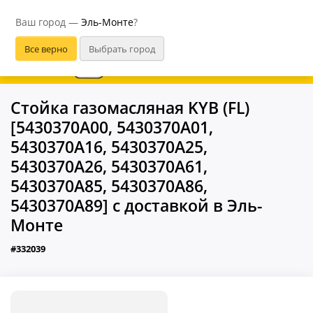
Эль-Монте
Ваш город —
Эль-Монте
?
В приложении удобнее
Стойка газомасляная KYB (FL)
[5430370A00, 5430370A01,
5430370A16, 5430370A25,
5430370A26, 5430370A61,
5430370A85, 5430370A86,
5430370A89] с доставкой в Эль-
Монте
#332039