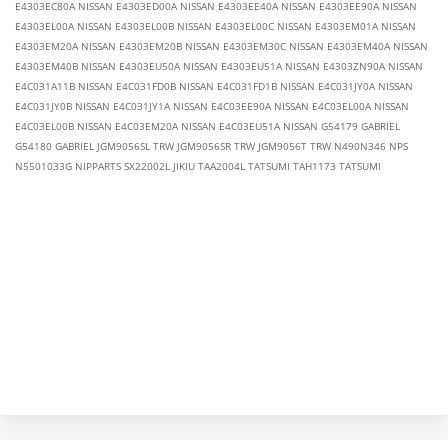
E4303EC80A NISSAN E4303ED00A NISSAN E4303EE40A NISSAN E4303EE90A NISSAN
E4303EL00A NISSAN E4303EL00B NISSAN E4303EL00C NISSAN E4303EM01A NISSAN
E4303EM20A NISSAN E4303EM20B NISSAN E4303EM30C NISSAN E4303EM40A NISSAN
E4303EM40B NISSAN E4303EU50A NISSAN E4303EU51A NISSAN E4303ZN90A NISSAN
E4C031A11B NISSAN E4C031FD0B NISSAN E4C031FD1B NISSAN E4C031JY0A NISSAN
E4C031JY0B NISSAN E4C031JY1A NISSAN E4C03EE90A NISSAN E4C03EL00A NISSAN
E4C03EL00B NISSAN E4C03EM20A NISSAN E4C03EU51A NISSAN G54179 GABRIEL
G54180 GABRIEL JGM9056SL TRW JGM9056SR TRW JGM9056T TRW N490N346 NPS
N5501033G NIPPARTS SX22002L JIKIU TAA2004L TATSUMI TAH1173 TATSUMI