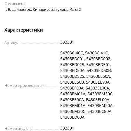
Самовывоз
г. Владивосток. Кипарисовая улица, 4а ст2
Характеристики
333391
Артикул
54303CJ40C, 54303CJ41C,
54303ED001, 54303ED002,
54303ED025, 54303ED501,
54303ED50A, 54303ED50B,
54303ED525, 54303EE50A,
54303EE50B, 54303EE90A,
Номер производителя
54303EF80A, 54303EL00A,
54303EM01A, 54303EM30C,
E4303EE90A, E4303EL00A,
E4303EM01A, E4303EM20A,
E4303EM30C, E4303EC80A,
E4303ED00A
333391
Номер аналога