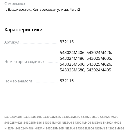
Самовывоз
г. Владивосток. Кипарисовая улица, 4а ст2
Характеристики
332116
Артикул
543024M406, 543024M426,
543024M486, 543025M605,
Номер производителя
543025M606, 543025M626,
543025M686, 543024M405
332116
Номер аналога
543024M405 543024M406 543024M426 543024M486 543025M605 543025M606
543025M626 543025M686 543024M405 NISSAN 543024M406 NISSAN 543024M426
NISSAN 543024M486 NISSAN 543025M605 NISSAN 543025M606 NISSAN 543025M626