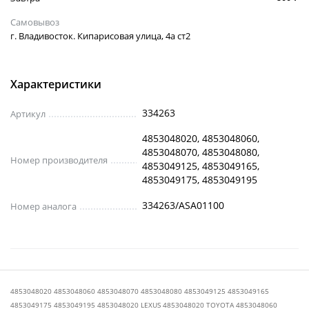
Самовывоз
г. Владивосток. Кипарисовая улица, 4а ст2
Характеристики
334263
Артикул
4853048020, 4853048060,
4853048070, 4853048080,
Номер производителя
4853049125, 4853049165,
4853049175, 4853049195
334263/ASA01100
Номер аналога
4853048020 4853048060 4853048070 4853048080 4853049125 4853049165
4853049175 4853049195 4853048020 LEXUS 4853048020 TOYOTA 4853048060