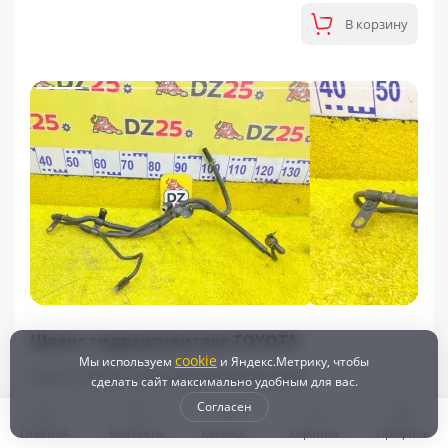
В корзину
ФИНАЛЬНАЯ ЦЕНА
Шланг гидроусилителя TOYOTA
cookie
Мы используем
и Яндекс.Метрику, чтобы
Снято с TOYOTA LAND CRUISER PRADO (2002)
сделать сайт максимально удобным для вас.
ВСЕ ЗАПЧАСТИ СНЯТЫ С АВТО НА ПОСЛЕДЕМ ФОТО АВТО БЕЗ
Согласен
ПРОБЕГА
Главная
Контакты
Каталог
Корзина
Профиль