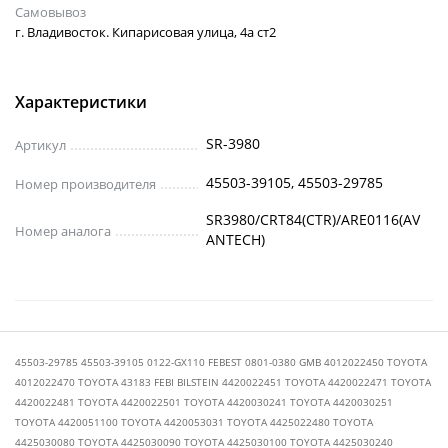
Самовывоз
г. Владивосток. Кипарисовая улица, 4а ст2
Характеристики
SR-3980
Артикул
45503-39105, 45503-29785
Номер производителя
SR3980/CRT84(CTR)/ARE0116(AV
Номер аналога
ANTECH)
45503-29785 45503-39105 0122-GX110 FEBEST 0801-0380 GMB 4012022450 TOYOTA
4012022470 TOYOTA 43183 FEBI BILSTEIN 4420022451 TOYOTA 4420022471 TOYOTA
4420022481 TOYOTA 4420022501 TOYOTA 4420030241 TOYOTA 4420030251
TOYOTA 4420051100 TOYOTA 4420053031 TOYOTA 4425022480 TOYOTA
4425030080 TOYOTA 4425030090 TOYOTA 4425030100 TOYOTA 4425030240