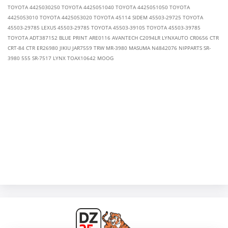
TOYOTA 4425030250 TOYOTA 4425051040 TOYOTA 4425051050 TOYOTA
4425053010 TOYOTA 4425053020 TOYOTA 45114 SIDEM 45503-29725 TOYOTA
45503-29785 LEXUS 45503-29785 TOYOTA 45503-39105 TOYOTA 45503-39785
TOYOTA ADT387152 BLUE PRINT ARE0116 AVANTECH C2094LR LYNXAUTO CR0656 CTR
CRT-84 CTR ER26980 JIKIU JAR7559 TRW MR-3980 MASUMA N4842076 NIPPARTS SR-
3980 555 SR-7517 LYNX TOAX10642 MOOG