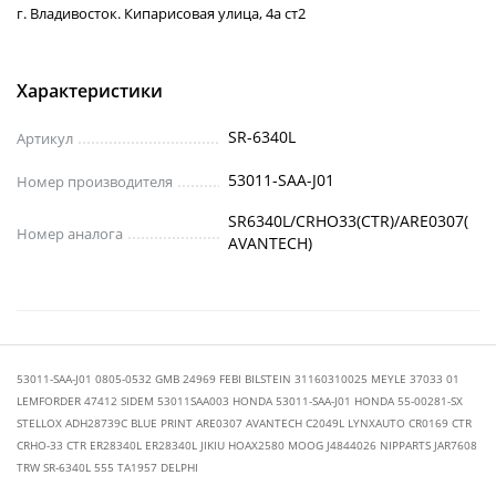
г. Владивосток. Кипарисовая улица, 4а ст2
Характеристики
SR-6340L
Артикул
53011-SAA-J01
Номер производителя
SR6340L/CRHO33(CTR)/ARE0307(
Номер аналога
AVANTECH)
53011-SAA-J01 0805-0532 GMB 24969 FEBI BILSTEIN 31160310025 MEYLE 37033 01
LEMFORDER 47412 SIDEM 53011SAA003 HONDA 53011-SAA-J01 HONDA 55-00281-SX
STELLOX ADH28739C BLUE PRINT ARE0307 AVANTECH C2049L LYNXAUTO CR0169 CTR
CRHO-33 CTR ER28340L ER28340L JIKIU HOAX2580 MOOG J4844026 NIPPARTS JAR7608
TRW SR-6340L 555 TA1957 DELPHI