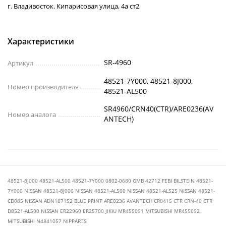
г. Владивосток. Кипарисовая улица, 4а ст2
Характеристики
SR-4960
Артикул
48521-7Y000, 48521-8J000,
Номер производителя
48521-AL500
SR4960/CRN40(CTR)/ARE0236(AV
Номер аналога
ANTECH)
48521-8J000 48521-AL500 48521-7Y000 0802-0680 GMB 42712 FEBI BILSTEIN 48521-
7Y000 NISSAN 48521-8J000 NISSAN 48521-AL500 NISSAN 48521-AL525 NISSAN 48521-
CD085 NISSAN ADN187152 BLUE PRINT ARE0236 AVANTECH CR0415 CTR CRN-40 CTR
D8521-AL500 NISSAN ER22960 ER25700 JIKIU MR455091 MITSUBISHI MR455092
MITSUBISHI N4841057 NIPPARTS