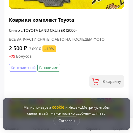
ФИНАЛЬНАЯ ЦЕНА
Коврики комплект Toyota
Снято с TOYOTA LAND CRUISER (2000)
ВСЕ ЗАПЧАСТИ СНЯТЫ С АВТО НА ПОСЛЕДЕМ ФОТО
2 500 ₽
3 090 ₽
- 19%
+75
Бонусов
Контрактный
В наличии
В корзину
cookie
Мы используем
и Яндекс.Метрику, чтобы
сделать сайт максимально удобным для вас.
Согласен
Главная
Контакты
Каталог
Корзина
Профиль