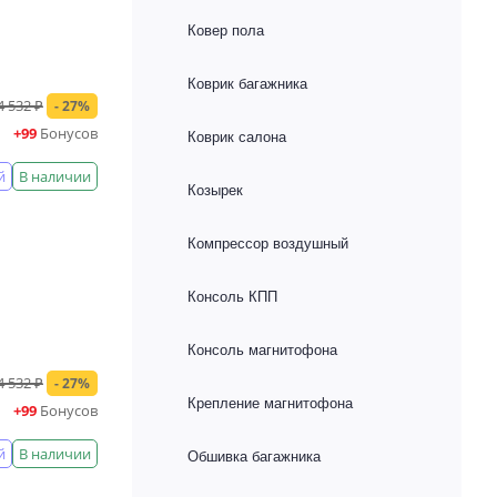
Ковер пола
Коврик багажника
4 532 ₽
- 27%
+99
Бонусов
Коврик салона
й
В наличии
Козырек
Компрессор воздушный
Консоль КПП
Консоль магнитофона
4 532 ₽
- 27%
Крепление магнитофона
+99
Бонусов
й
В наличии
Обшивка багажника