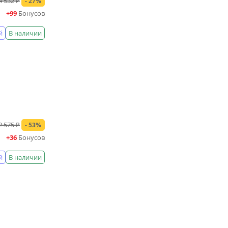
4 532 ₽
- 27%
+99
Бонусов
й
В наличии
2 575 ₽
- 53%
+36
Бонусов
й
В наличии