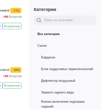
Категории
3 605 ₽
- 11%
+96
Бонусов
й
В наличии
Все категории
Салон
Бардачок
Блок подрулевых переключателей
1 957 ₽
- 39%
+36
Бонусов
Дефлектор воздушный
й
В наличии
Зеркало заднего вида
Кнопка включения подогрева
сидений