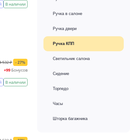
й
В наличии
Ручка в салоне
Ручка двери
Ручка КПП
Светильник салона
4 532 ₽
- 27%
+99
Бонусов
Сидение
й
В наличии
Торпедо
Часы
Шторка багажника