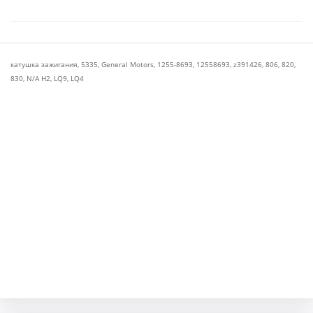
катушка зажигания
,
5335
,
General Motors
,
1255-8693
,
12558693
,
z391426
,
806
,
820
,
830
,
N/A H2
,
LQ9
,
LQ4