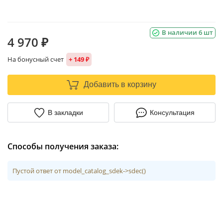
В наличии 6 шт
4 970 ₽
На бонусный счет
+ 149 ₽
Добавить в корзину
В закладки
Консультация
Способы получения заказа:
Пустой ответ от model_catalog_sdek->sdec()