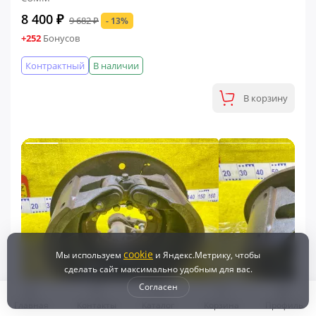
8 400 ₽
9 682 ₽
- 13%
+252
Бонусов
Контрактный
В наличии
В корзину
cookie
Мы используем
и Яндекс.Метрику, чтобы
сделать сайт максимально удобным для вас.
Согласен
Главная
Контакты
Каталог
Корзина
Профиль
ФИНАЛЬНАЯ ЦЕНА