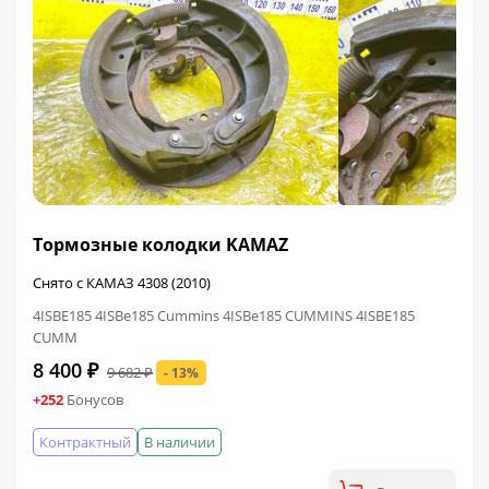
ФИНАЛЬНАЯ ЦЕНА
Тормозные колодки KAMAZ
Снято с КАМАЗ 4308 (2010)
4ISBE185 4ISBe185 Cummins 4ISBe185 CUMMINS 4ISBE185
CUMM
8 400 ₽
9 682 ₽
- 13%
+252
Бонусов
Контрактный
В наличии