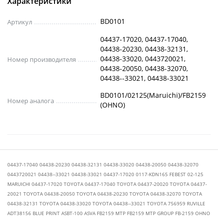
Характеристики
BD0101
Артикул
04437-17020, 04437-17040,
04438-20230, 04438-32131,
04438-33020, 0443720021,
Номер производителя
04438-20050, 04438-32070,
04438--33021, 04438-33021
BD0101/02125(Maruichi)/FB2159
Номер аналога
(OHNO)
04437-17040 04438-20230 04438-32131 04438-33020 04438-20050 04438-32070
0443720021 04438--33021 04438-33021 04437-17020 0117-KDN165 FEBEST 02-125
MARUICHI 04437-17020 TOYOTA 04437-17040 TOYOTA 04437-20020 TOYOTA 04437-
20021 TOYOTA 04438-20050 TOYOTA 04438-20230 TOYOTA 04438-32070 TOYOTA
04438-32131 TOYOTA 04438-33020 TOYOTA 04438--33021 TOYOTA 756959 RUVILLE
ADT38156 BLUE PRINT ASBT-100 ASVA FB2159 MTP FB2159 MTP GROUP FB-2159 OHNO