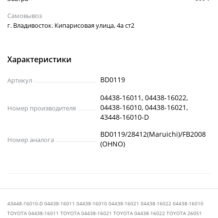
Самовывоз
г. Владивосток. Кипарисовая улица, 4а ст2
Характеристики
BD0119
Артикул
04438-16011, 04438-16022,
04438-16010, 04438-16021,
Номер производителя
43448-16010-D
BD0119/28412(Maruichi)/FB2008
Номер аналога
(OHNO)
43448-16010-D 04438-16011 04438-16010 04438-16021 04438-16022 04438-16010
TOYOTA 04438-16011 TOYOTA 04438-16021 TOYOTA 04438-16022 TOYOTA 26051