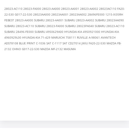
28023-AC110 28023-FA000 28023-AA000 28023-AA001 28023-AA002 28023АС110 FA20-
22-530 G017-22-530 28023AA000 28023AA001 28023AA002 28496FE000 1215-IX35RH
FEBEST 28023-AA000 SUBARU 28023-AA001 SUBARU 28023-AA002 SUBARU 28023AA090
SUBARU 28023-AC110 SUBARU 28023-FA000 SUBARU 28023PA040 SUBARU 28023-АС110
SUBARU 28496-FE000 SUBARU 4950629A00 HYUNDAI-KIA 4950921000 HYUNDAI-KIA
4960929L00 HYUNDAI-KIA 71-429 MARUICHI 758111 RUVILLE A-98061 AVANTECH
ADS78108 BLUE PRINT C-1036 SAT C-1117 SAT CD27014 JIKIU FA20-22-530 MAZDA FB-
2132 OHNO G017-22-530 MAZDA MF-2132 MASUMA