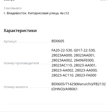
Самовывоз
г. Владивосток. Кипарисовая улица, 4а ст2
Характеристики
BD0605
Артикул
FA20-22-530, G017-22-530,
28023AA000, 28023AA001,
28023AA002, 28496FE000,
Номер производителя
28023АС110, 28023-AA001,
28023-AA002, 28023-AA000,
28023-AC110, 28023-FA000
BD0605/71429(Maruichi)/FB2132
Номер аналога
(OHNO)/A98061