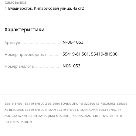
Самовывоз
г. Владивосток. Кипарисовая улица, 4а ст2
Характеристики
N-06-1053
Артикул
55419-8H501, 55419-8H500
Номер производителя
N061053
Номер аналога
55419-8H501 55419-8H500 2-06-2904 ТОЧКА ОПОРЫ 320306 X5 RESOURCE 320306
Х5 RESOURSE 55419-8H500 NISSAN 55419-8H501 NISSAN ADMNI1003 TENACITY
ASB0282 AVANTECH BH22189 JIKIU MD22001 JIKIU NAB-026 FEBEST NI5101R VTR
PSE10015 PATRON