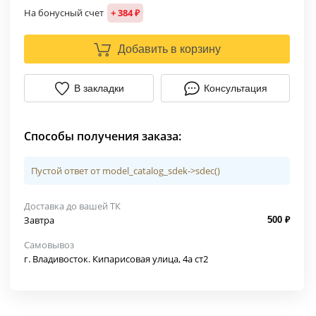
На бонусный счет
+ 384 ₽
Добавить в корзину
В закладки
Консультация
Способы получения заказа:
Пустой ответ от model_catalog_sdek->sdec()
Доставка до вашей ТК
Завтра
500 ₽
Самовывоз
г. Владивосток. Кипарисовая улица, 4а ст2