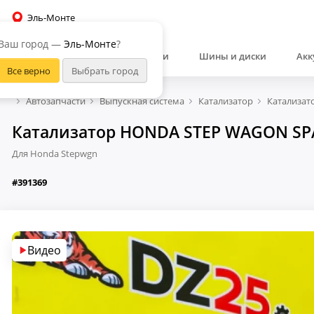
Эль-Монте
Ваш город —
Эль-Монте
?
Автозапчасти
Шины и диски
Акк
Автозапчасти
Выпускная система
Катализатор
Катализат
Катализатор HONDA STEP WAGON SPAD
Для Honda Stepwgn
#391369
Видео