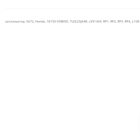
катализатор
,
5672
,
Honda
,
18150-59B000
,
7LEE20J6AR
,
z391369
,
RP1
,
RP2
,
RP3
,
RP4
,
L15B