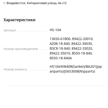
г. Владивосток. Кипарисовая улица, 4а ст2
Характеристики
HS-104
Артикул
13650-61B00, 89422-20010,
AZ08-18-840, 89422-30030,
B3C8-18-840, 89422-33020,
Номер производителя
89422-35010, B593-18-840,
B593-18-840A
HS104/KW408(Sankei)/BA201(Jap
Номер аналога
anparts)/J5653008(Nipparts)