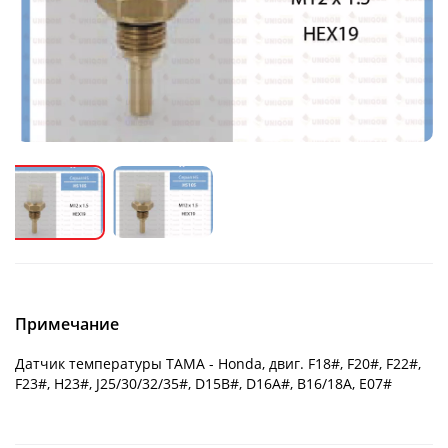
Примечание
Датчик температуры ТАМА - Honda, двиг. F18#, F20#, F22#,
F23#, H23#, J25/30/32/35#, D15B#, D16A#, B16/18A, E07#